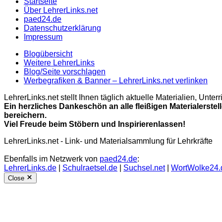
Startseite
Über LehrerLinks.net
paed24.de
Datenschutzerklärung
Impressum
Blogübersicht
Weitere LehrerLinks
Blog/Seite vorschlagen
Werbegrafiken & Banner – LehrerLinks.net verlinken
LehrerLinks.net stellt Ihnen täglich aktuelle Materialien, Unt
Ein herzliches Dankeschön an alle fleißigen Materialerstel
bereichern.
Viel Freude beim Stöbern und Inspirierenlassen!
LehrerLinks.net - Link- und Materialsammlung für Lehrkräfte
Ebenfalls im Netzwerk von
paed24.de
:
LehrerLinks.de
|
Schulraetsel.de
|
Suchsel.net
|
WortWolke24.
Close