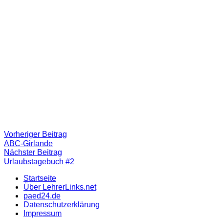
Beitragsnavigation
Vorheriger
Vorheriger Beitrag
Beitrag:
ABC-Girlande
Nächster
Nächster Beitrag
Beitrag
Urlaubstagebuch #2
Startseite
Über LehrerLinks.net
paed24.de
Datenschutzerklärung
Impressum