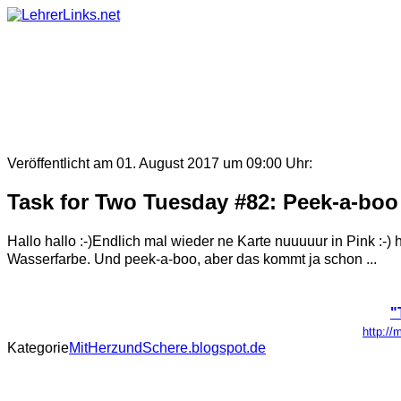
Skip
to
content
Veröffentlicht am 01. August 2017 um 09:00 Uhr:
Task for Two Tuesday #82: Peek-a-bo
Hallo hallo :-)Endlich mal wieder ne Karte nuuuuur in Pink :-
Wasserfarbe. Und peek-a-boo, aber das kommt ja schon ...
"
http://
Kategorie
MitHerzundSchere.blogspot.de