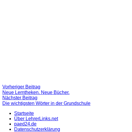
Beitragsnavigation
Vorheriger
Vorheriger Beitrag
Beitrag:
Neue Lerntheken. Neue Bücher.
Nächster
Nächster Beitrag
Beitrag
Die wichtigsten Wörter in der Grundschule
Startseite
Über LehrerLinks.net
paed24.de
Datenschutzerklärung