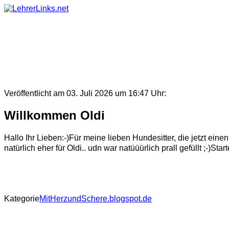
Skip
to
content
Veröffentlicht am 03. Juli 2026 um 16:47 Uhr:
Willkommen Oldi
Hallo Ihr Lieben:-)Für meine lieben Hundesitter, die jetzt e
natürlich eher für Oldi.. udn war natüüürlich prall gefüllt ;-)S
Kategorie
MitHerzundSchere.blogspot.de