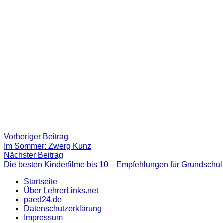
Beitragsnavigation
Vorheriger
Vorheriger Beitrag
Beitrag:
Im Sommer: Zwerg Kunz
Nächster
Nächster Beitrag
Beitrag
Die besten Kinderfilme bis 10 – Empfehlungen für Grundschul
Startseite
Über LehrerLinks.net
paed24.de
Datenschutzerklärung
Impressum