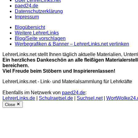
Über LehrerLinks.net
paed24.de
Datenschutzerklärung
Impressum
Blogübersicht
Weitere LehrerLinks
Blog/Seite vorschlagen
Werbegrafiken & Banner – LehrerLinks.net verlinken
LehrerLinks.net stellt Ihnen täglich aktuelle Materialien, Unt
Ein herzliches Dankeschön an alle fleißigen Materialerstel
bereichern.
Viel Freude beim Stöbern und Inspirierenlassen!
LehrerLinks.net - Link- und Materialsammlung für Lehrkräfte
Ebenfalls im Netzwerk von
paed24.de
:
LehrerLinks.de
|
Schulraetsel.de
|
Suchsel.net
|
WortWolke24.
Close