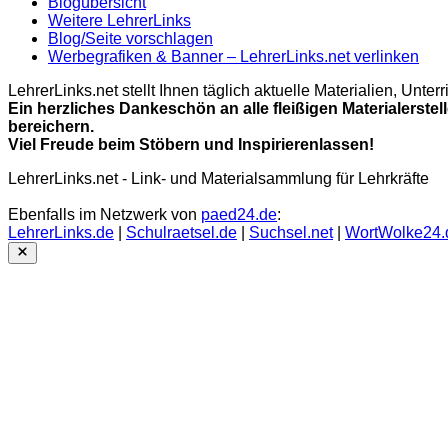
Blogübersicht
Weitere LehrerLinks
Blog/Seite vorschlagen
Werbegrafiken & Banner – LehrerLinks.net verlinken
LehrerLinks.net stellt Ihnen täglich aktuelle Materialien, Unt
Ein herzliches Dankeschön an alle fleißigen Materialerstel
bereichern.
Viel Freude beim Stöbern und Inspirierenlassen!
LehrerLinks.net - Link- und Materialsammlung für Lehrkräfte
Ebenfalls im Netzwerk von
paed24.de
:
LehrerLinks.de
|
Schulraetsel.de
|
Suchsel.net
|
WortWolke24.
Close