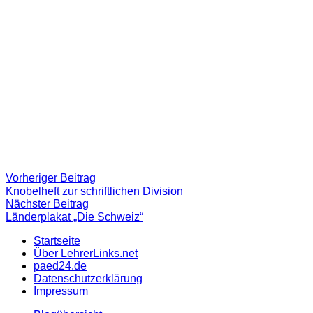
Beitragsnavigation
Vorheriger
Vorheriger Beitrag
Beitrag:
Knobelheft zur schriftlichen Division
Nächster
Nächster Beitrag
Beitrag
Länderplakat „Die Schweiz“
Startseite
Über LehrerLinks.net
paed24.de
Datenschutzerklärung
Impressum