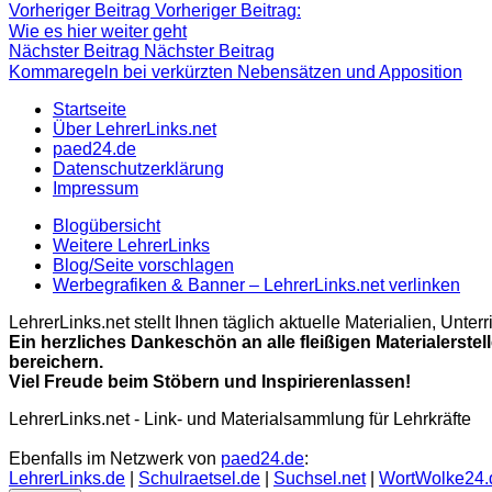
Vorheriger Beitrag
Vorheriger Beitrag:
Wie es hier weiter geht
Nächster Beitrag
Nächster Beitrag
Kommaregeln bei verkürzten Nebensätzen und Apposition
Startseite
Über LehrerLinks.net
paed24.de
Datenschutzerklärung
Impressum
Blogübersicht
Weitere LehrerLinks
Blog/Seite vorschlagen
Werbegrafiken & Banner – LehrerLinks.net verlinken
LehrerLinks.net stellt Ihnen täglich aktuelle Materialien, Unt
Ein herzliches Dankeschön an alle fleißigen Materialerstel
bereichern.
Viel Freude beim Stöbern und Inspirierenlassen!
LehrerLinks.net - Link- und Materialsammlung für Lehrkräfte
Ebenfalls im Netzwerk von
paed24.de
:
LehrerLinks.de
|
Schulraetsel.de
|
Suchsel.net
|
WortWolke24.