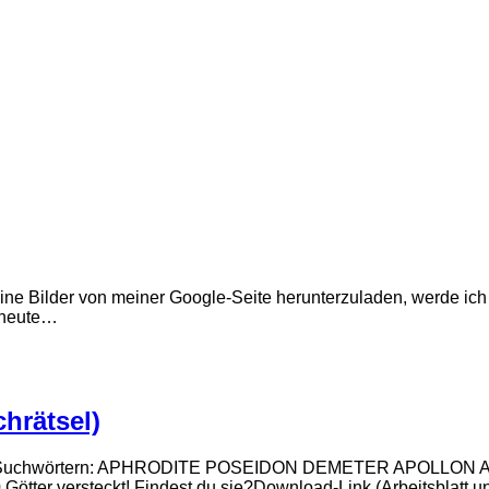
ine Bilder von meiner Google-Seite herunterzuladen, werde ich
 heute…
hrätsel)
ersteckte Suchwörtern: APHRODITE POSEIDON DEMETER APO
10 Götter versteckt! Findest du sie?Download-Link (Arbeitsblatt