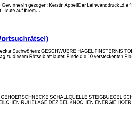
 Gewinner/in gezogen: Kerstin AppellDer Leinwanddruck „die fl
tet Heute auf Ihrem…
ortsuchrätsel)
nden versteckte Suchwörtern: GESCHWUERE HAGEL FINSTE
iesem Rätselblatt lautet: Finde die 10 versteckenten Plag
Suchwörtern: GEHOERSCHNECKE SCHALLQUELLE STEIGBUEG
ILCHEN RUHELAGE DEZIBEL KNOCHEN ENERGIE HOER