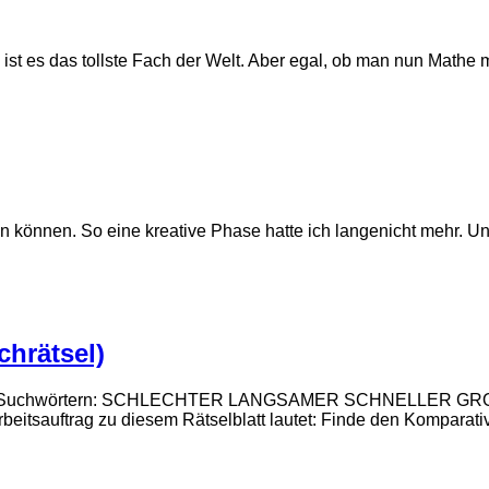
re ist es das tollste Fach der Welt. Aber egal, ob man nun Math
en können. So eine kreative Phase hatte ich langenicht mehr. U
hrätsel)
versteckte Suchwörtern: SCHLECHTER LANGSAMER SCHNEL
ag zu diesem Rätselblatt lautet: Finde den Komparativ von 