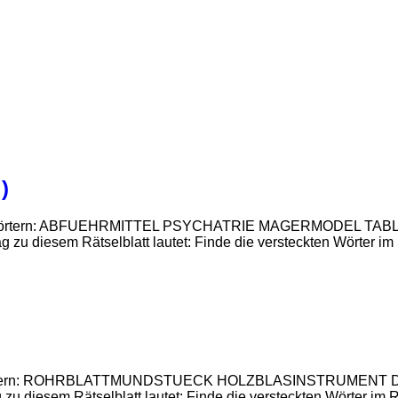
)
ckte Suchwörtern: ABFUEHRMITTEL PSYCHATRIE MAGERMOD
esem Rätselblatt lautet: Finde die versteckten Wörter im S
te Suchwörtern: ROHRBLATTMUNDSTUECK HOLZBLASINSTR
sem Rätselblatt lautet: Finde die versteckten Wörter im Rät