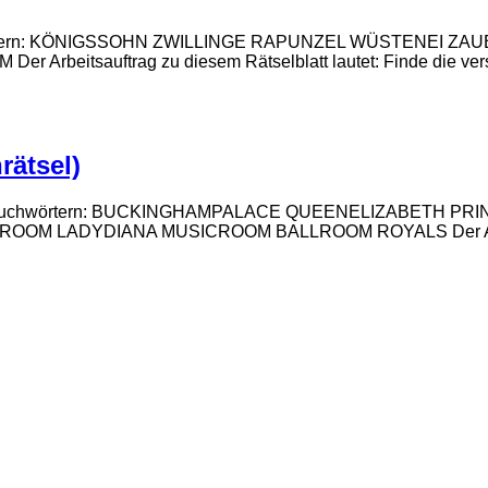
e Suchwörtern: KÖNIGSSOHN ZWILLINGE RAPUNZEL WÜSTEN
itsauftrag zu diesem Rätselblatt lautet: Finde die verste
rätsel)
steckte Suchwörtern: BUCKINGHAMPALACE QUEENELIZABETH
DYDIANA MUSICROOM BALLROOM ROYALS Der Arbeitsauftra