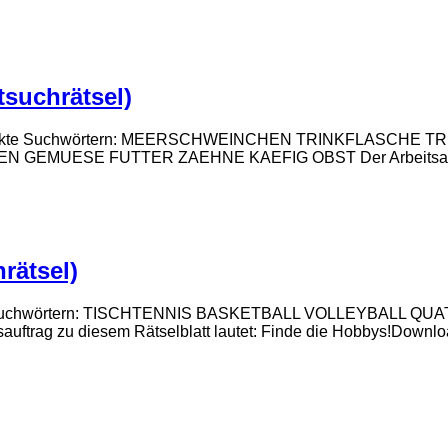
suchrätsel)
n versteckte Suchwörtern: MEERSCHWEINCHEN TRINKFLAS
ESE FUTTER ZAEHNE KAEFIG OBST Der Arbeitsauftrag zu 
rätsel)
ersteckte Suchwörtern: TISCHTENNIS BASKETBALL VOLLEYB
 zu diesem Rätselblatt lautet: Finde die Hobbys!Download-L