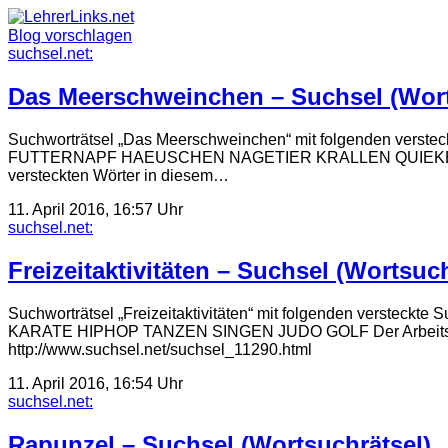
Skip
to
Blog vorschlagen
content
suchsel.net:
Das Meerschweinchen – Suchsel (Wort
Suchworträtsel „Das Meerschweinchen“ mit folgende
FUTTERNAPF HAEUSCHEN NAGETIER KRALLEN QUIEKEN GEMU
versteckten Wörter in diesem…
11. April 2016, 16:57 Uhr
suchsel.net:
Freizeitaktivitäten – Suchsel (Wortsuch
Suchworträtsel „Freizeitaktivitäten“ mit folgenden v
KARATE HIPHOP TANZEN SINGEN JUDO GOLF Der Arbeitsauftrag
http://www.suchsel.net/suchsel_11290.html
11. April 2016, 16:54 Uhr
suchsel.net:
Rapunzel – Suchsel (Wortsuchrätsel)