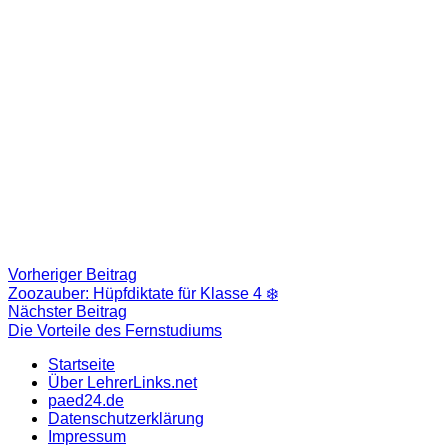
Beitragsnavigation
Vorheriger
Vorheriger Beitrag
Beitrag:
Zoozauber: Hüpfdiktate für Klasse 4 ‍❄️
Nächster
Nächster Beitrag
Beitrag
Die Vorteile des Fernstudiums
Startseite
Über LehrerLinks.net
paed24.de
Datenschutzerklärung
Impressum