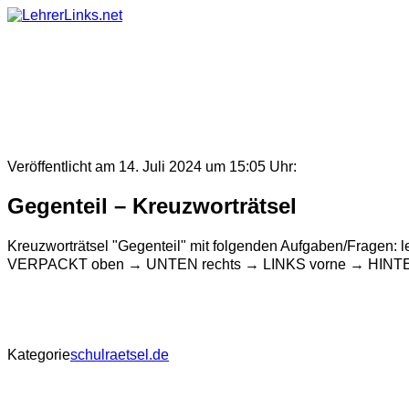
Skip
to
content
Veröffentlicht am 14. Juli 2024 um 15:05 Uhr:
Gegenteil – Kreuzworträtsel
Kreuzworträtsel "Gegenteil" mit folgenden Aufgaben/Fr
VERPACKT oben → UNTEN rechts → LINKS vorne → HINTEN o
Kategorie
schulraetsel.de