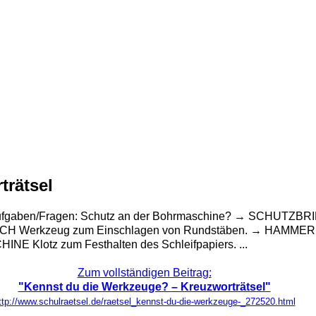
trätsel
 Aufgaben/Fragen: Schutz an der Bohrmaschine? → SCHUTZBRI
CH Werkzeug zum Einschlagen von Rundstäben. → HAMMER Wom
E Klotz zum Festhalten des Schleifpapiers. ...
Zum vollständigen Beitrag:
"Kennst du die Werkzeuge? – Kreuzworträtsel"
ttp://www.schulraetsel.de/raetsel_kennst-du-die-werkzeuge-_272520.html