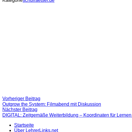
Kategorie
schulraetsel.de
Beitragsnavigation
Vorheriger
Vorheriger Beitrag
Beitrag:
Outgrow the System: Filmabend mit Diskussion
Nächster
Nächster Beitrag
Beitrag
DIGITAL: Zeitgemäße Weiterbildung – Koordinaten für Lernen 
Startseite
Über LehrerLinks.net