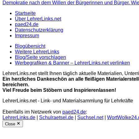
Demokratie nach dem Willen der Bürgerinnen und Bürger. Wie g
Startseite
Über LehrerLinks.net
paed24.de
Datenschutzerklärung
Impressum
Blogübersicht
Weitere LehrerLinks
Blog/Seite vorschlagen
Werbegrafiken & Banner – LehrerLinks.net verlinken
LehrerLinks.net stellt Ihnen täglich aktuelle Materialien, Unt
Ein herzliches Dankeschön an alle fleißigen Materialerstel
bereichern.
Viel Freude beim Stöbern und Inspirierenlassen!
LehrerLinks.net - Link- und Materialsammlung für Lehrkräfte
Ebenfalls im Netzwerk von
paed24.de
:
LehrerLinks.de
|
Schulraetsel.de
|
Suchsel.net
|
WortWolke24.
Close