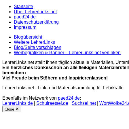
Startseite
Über LehrerLinks.net
paed24.de
Datenschutzerklärung
Impressum
Blogübersicht
Weitere LehrerLinks
Blog/Seite vorschlagen
Werbegrafiken & Banner – LehrerLinks.net verlinken
LehrerLinks.net stellt Ihnen täglich aktuelle Materialien, Unt
Ein herzliches Dankeschön an alle fleißigen Materialerstel
bereichern.
Viel Freude beim Stöbern und Inspirierenlassen!
LehrerLinks.net - Link- und Materialsammlung für Lehrkräfte
Ebenfalls im Netzwerk von
paed24.de
:
LehrerLinks.de
|
Schulraetsel.de
|
Suchsel.net
|
WortWolke24.
Close