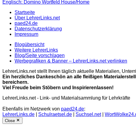
Englisch: Domino Wortfeld House/Home
Startseite
Über LehrerLinks.net
paed24.de
Datenschutzerklärung
Impressum
Blogübersicht
Weitere LehrerLinks
Blog/Seite vorschlagen
Werbegrafiken & Banner – LehrerLinks.net verlinken
LehrerLinks.net stellt Ihnen täglich aktuelle Materialien, Unt
Ein herzliches Dankeschön an alle fleißigen Materialerstel
bereichern.
Viel Freude beim Stöbern und Inspirierenlassen!
LehrerLinks.net - Link- und Materialsammlung für Lehrkräfte
Ebenfalls im Netzwerk von
paed24.de
:
LehrerLinks.de
|
Schulraetsel.de
|
Suchsel.net
|
WortWolke24.
Close