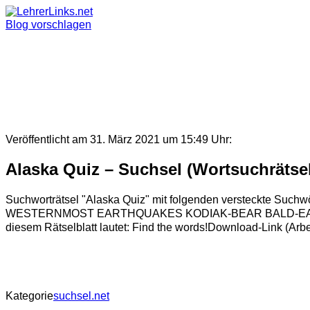
Skip
to
Blog vorschlagen
content
Veröffentlicht am 31. März 2021 um 15:49 Uhr:
Alaska Quiz – Suchsel (Wortsuchrätse
Suchworträtsel "Alaska Quiz" mit folgenden verstec
WESTERNMOST EARTHQUAKES KODIAK-BEAR BALD-EAGL
diesem Rätselblatt lautet: Find the words!Download-Link (Arb
Kategorie
suchsel.net