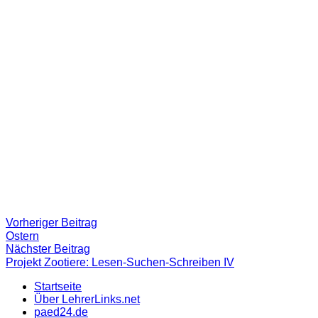
Beitragsnavigation
Vorheriger
Vorheriger Beitrag
Beitrag:
Ostern
Nächster
Nächster Beitrag
Beitrag
Projekt Zootiere: Lesen-Suchen-Schreiben IV
Startseite
Über LehrerLinks.net
paed24.de