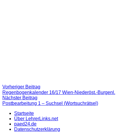
Beitragsnavigation
Vorheriger
Vorheriger Beitrag
Beitrag:
Regenbogenkalender 16/17 Wien-Niederöst.-Burgenl.
Nächster
Nächster Beitrag
Beitrag
Postbearbeitung 1 – Suchsel (Wortsuchrätsel)
Startseite
Über LehrerLinks.net
paed24.de
Datenschutzerklärung