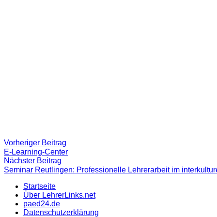
Beitragsnavigation
Vorheriger
Vorheriger Beitrag
Beitrag:
E-Learning-Center
Nächster
Nächster Beitrag
Beitrag
Seminar Reutlingen: Professionelle Lehrerarbeit im interkultur
Startseite
Über LehrerLinks.net
paed24.de
Datenschutzerklärung