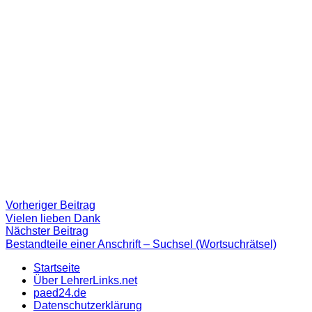
Beitragsnavigation
Vorheriger
Vorheriger Beitrag
Beitrag:
Vielen lieben Dank
Nächster
Nächster Beitrag
Beitrag
Bestandteile einer Anschrift – Suchsel (Wortsuchrätsel)
Startseite
Über LehrerLinks.net
paed24.de
Datenschutzerklärung