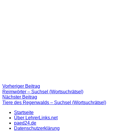
Beitragsnavigation
Vorheriger
Vorheriger Beitrag
Beitrag:
Reimwörter – Suchsel (Wortsuchrätsel)
Nächster
Nächster Beitrag
Beitrag
Tiere des Regenwalds – Suchsel (Wortsuchrätsel)
Startseite
Über LehrerLinks.net
paed24.de
Datenschutzerklärung