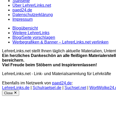
Startseite
Über LehrerLinks.net
paed24.de
Datenschutzerklärung
Impressum
Blogübersicht
Weitere LehrerLinks
Blog/Seite vorschlagen
Werbegrafiken & Banner – LehrerLinks.net verlinken
LehrerLinks.net stellt Ihnen täglich aktuelle Materialien, Unt
Ein herzliches Dankeschön an alle fleißigen Materialerstel
bereichern.
Viel Freude beim Stöbern und Inspirierenlassen!
LehrerLinks.net - Link- und Materialsammlung für Lehrkräfte
Ebenfalls im Netzwerk von
paed24.de
:
LehrerLinks.de
|
Schulraetsel.de
|
Suchsel.net
|
WortWolke24.
Close