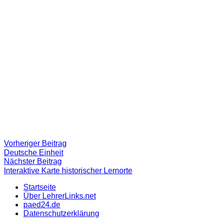
Beitragsnavigation
Vorheriger
Vorheriger Beitrag
Beitrag:
Deutsche Einheit
Nächster
Nächster Beitrag
Beitrag
Interaktive Karte historischer Lernorte
Startseite
Über LehrerLinks.net
paed24.de
Datenschutzerklärung