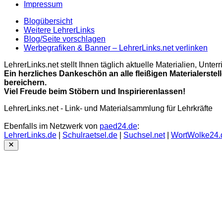
Impressum
Blogübersicht
Weitere LehrerLinks
Blog/Seite vorschlagen
Werbegrafiken & Banner – LehrerLinks.net verlinken
LehrerLinks.net stellt Ihnen täglich aktuelle Materialien, Unt
Ein herzliches Dankeschön an alle fleißigen Materialerstel
bereichern.
Viel Freude beim Stöbern und Inspirierenlassen!
LehrerLinks.net - Link- und Materialsammlung für Lehrkräfte
Ebenfalls im Netzwerk von
paed24.de
:
LehrerLinks.de
|
Schulraetsel.de
|
Suchsel.net
|
WortWolke24.
Close