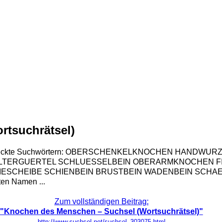
rtsuchrätsel)
den versteckte Suchwörtern: OBERSCHENKELKNOCHEN HA
TERGUERTEL SCHLUESSELBEIN OBERARMKNOCHEN F
SCHEIBE SCHIENBEIN BRUSTBEIN WADENBEIN SCHAED
kten Namen ...
Zum vollständigen Beitrag:
"Knochen des Menschen – Suchsel (Wortsuchrätsel)"
http://www.suchsel.net/suchsel_303075.html