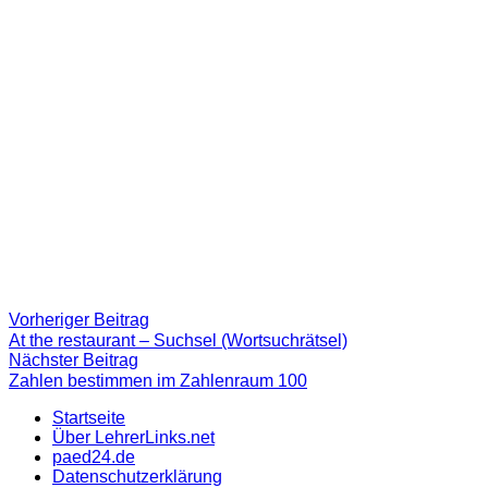
Beitragsnavigation
Vorheriger
Vorheriger Beitrag
Beitrag:
At the restaurant – Suchsel (Wortsuchrätsel)
Nächster
Nächster Beitrag
Beitrag
Zahlen bestimmen im Zahlenraum 100
Startseite
Über LehrerLinks.net
paed24.de
Datenschutzerklärung