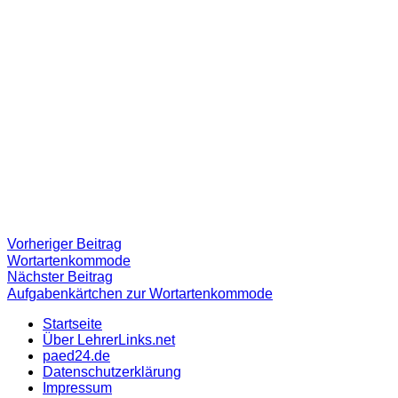
Beitragsnavigation
Vorheriger
Vorheriger Beitrag
Beitrag:
Wortartenkommode
Nächster
Nächster Beitrag
Beitrag
Aufgabenkärtchen zur Wortartenkommode
Startseite
Über LehrerLinks.net
paed24.de
Datenschutzerklärung
Impressum