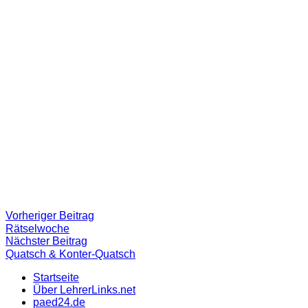
Beitragsnavigation
Vorheriger
Vorheriger Beitrag
Beitrag:
Rätselwoche
Nächster
Nächster Beitrag
Beitrag
Quatsch & Konter-Quatsch
Startseite
Über LehrerLinks.net
paed24.de