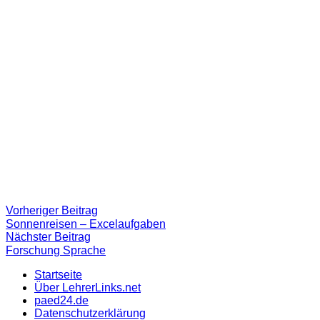
Beitragsnavigation
Vorheriger
Vorheriger Beitrag
Beitrag:
Sonnenreisen – Excelaufgaben
Nächster
Nächster Beitrag
Beitrag
Forschung Sprache
Startseite
Über LehrerLinks.net
paed24.de
Datenschutzerklärung