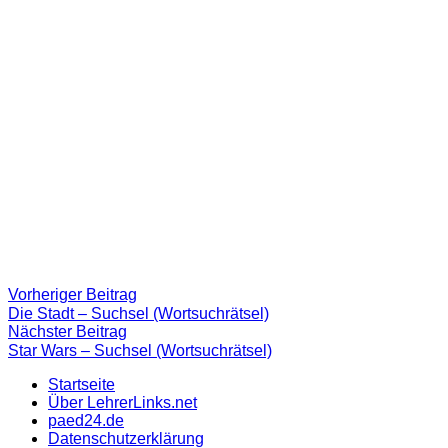
Beitragsnavigation
Vorheriger
Vorheriger Beitrag
Beitrag:
Die Stadt – Suchsel (Wortsuchrätsel)
Nächster
Nächster Beitrag
Beitrag
Star Wars – Suchsel (Wortsuchrätsel)
Startseite
Über LehrerLinks.net
paed24.de
Datenschutzerklärung