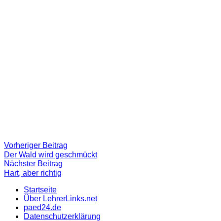
Beitragsnavigation
Vorheriger
Vorheriger Beitrag
Beitrag:
Der Wald wird geschmückt
Nächster
Nächster Beitrag
Beitrag
Hart, aber richtig
Startseite
Über LehrerLinks.net
paed24.de
Datenschutzerklärung