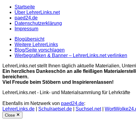
Startseite
Über LehrerLinks.net
paed24.de
Datenschutzerklärung
Impressum
Blogübersicht
Weitere LehrerLinks
Blog/Seite vorschlagen
Werbegrafiken & Banner – LehrerLinks.net verlinken
LehrerLinks.net stellt Ihnen täglich aktuelle Materialien, Unt
Ein herzliches Dankeschön an alle fleißigen Materialerstel
bereichern.
Viel Freude beim Stöbern und Inspirierenlassen!
LehrerLinks.net - Link- und Materialsammlung für Lehrkräfte
Ebenfalls im Netzwerk von
paed24.de
:
LehrerLinks.de
|
Schulraetsel.de
|
Suchsel.net
|
WortWolke24.
Close