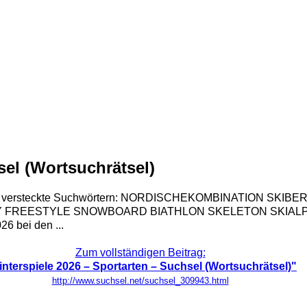
sel (Wortsuchrätsel)
folgenden versteckte Suchwörtern: NORDISCHEKOMBINATION
REESTYLE SNOWBOARD BIATHLON SKELETON SKIALPIN C
26 bei den ...
Zum vollständigen Beitrag:
nterspiele 2026 – Sportarten – Suchsel (Wortsuchrätsel)"
http://www.suchsel.net/suchsel_309943.html