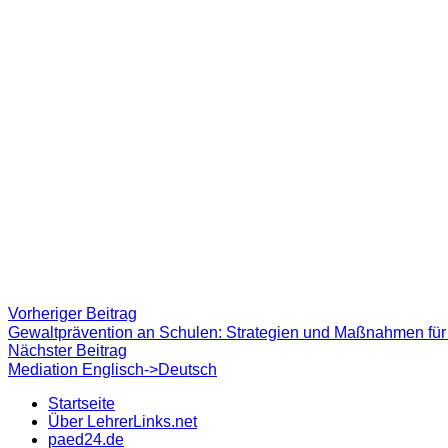
Beitragsnavigation
Vorheriger
Vorheriger Beitrag
Beitrag:
Gewaltprävention an Schulen: Strategien und Maßnahmen für 
Nächster
Nächster Beitrag
Beitrag
Mediation Englisch->Deutsch
Startseite
Über LehrerLinks.net
paed24.de