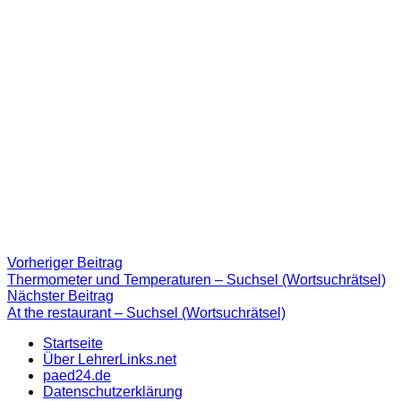
Beitragsnavigation
Vorheriger
Vorheriger Beitrag
Beitrag:
Thermometer und Temperaturen – Suchsel (Wortsuchrätsel)
Nächster
Nächster Beitrag
Beitrag
At the restaurant – Suchsel (Wortsuchrätsel)
Startseite
Über LehrerLinks.net
paed24.de
Datenschutzerklärung