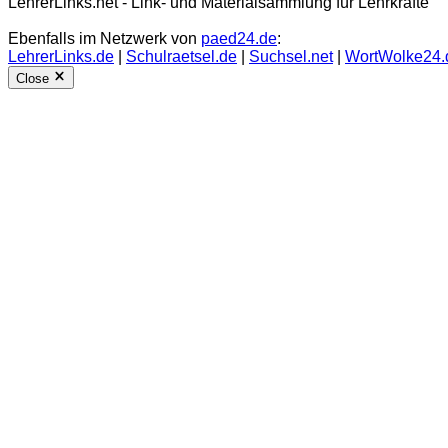
LehrerLinks.net - Link- und Materialsammlung für Lehrkräfte
Ebenfalls im Netzwerk von
paed24.de
:
LehrerLinks.de
|
Schulraetsel.de
|
Suchsel.net
|
WortWolke24.
Close