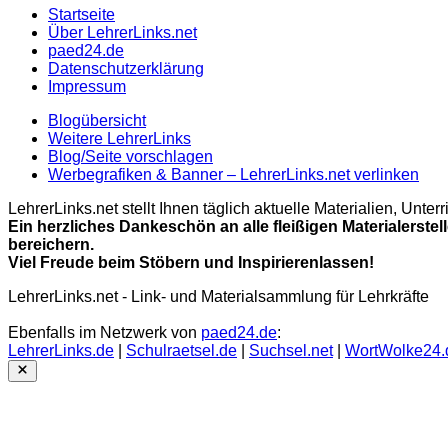
Startseite
Über LehrerLinks.net
paed24.de
Datenschutzerklärung
Impressum
Blogübersicht
Weitere LehrerLinks
Blog/Seite vorschlagen
Werbegrafiken & Banner – LehrerLinks.net verlinken
LehrerLinks.net stellt Ihnen täglich aktuelle Materialien, Unt
Ein herzliches Dankeschön an alle fleißigen Materialerstel
bereichern.
Viel Freude beim Stöbern und Inspirierenlassen!
LehrerLinks.net - Link- und Materialsammlung für Lehrkräfte
Ebenfalls im Netzwerk von
paed24.de
:
LehrerLinks.de
|
Schulraetsel.de
|
Suchsel.net
|
WortWolke24.
Close