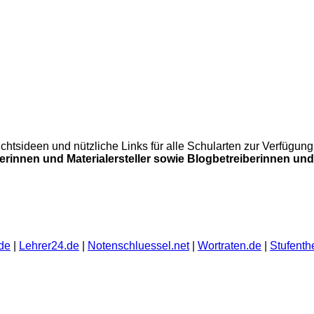
errichtsideen und nützliche Links für alle Schularten zur Verfü
lerinnen und Materialersteller sowie Blogbetreiberinnen und 
de
|
Lehrer24.de
|
Notenschluessel.net
|
Wortraten.de
|
Stufenth