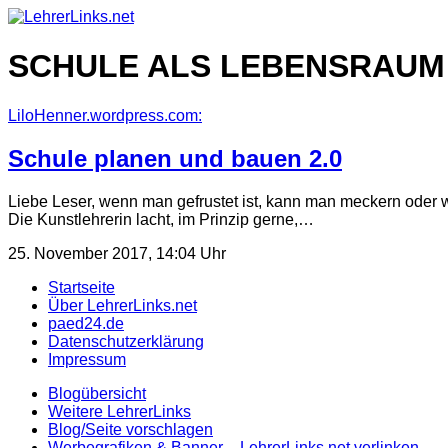
Skip
to
content
SCHULE ALS LEBENSRAUM
LiloHenner.wordpress.com:
Schule planen und bauen 2.0
Liebe Leser, wenn man gefrustet ist, kann man meckern oder 
Die Kunstlehrerin lacht, im Prinzip gerne,…
25. November 2017, 14:04 Uhr
Startseite
Über LehrerLinks.net
paed24.de
Datenschutzerklärung
Impressum
Blogübersicht
Weitere LehrerLinks
Blog/Seite vorschlagen
Werbegrafiken & Banner – LehrerLinks.net verlinken