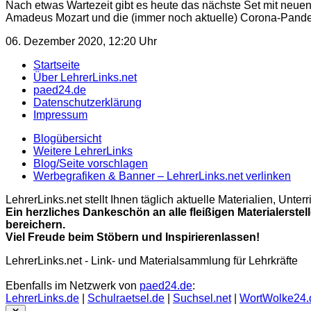
Nach etwas Wartezeit gibt es heute das nächste Set mit neu
Amadeus Mozart und die (immer noch aktuelle) Corona-Pan
06. Dezember 2020, 12:20 Uhr
Startseite
Über LehrerLinks.net
paed24.de
Datenschutzerklärung
Impressum
Blogübersicht
Weitere LehrerLinks
Blog/Seite vorschlagen
Werbegrafiken & Banner – LehrerLinks.net verlinken
LehrerLinks.net stellt Ihnen täglich aktuelle Materialien, Unt
Ein herzliches Dankeschön an alle fleißigen Materialerstel
bereichern.
Viel Freude beim Stöbern und Inspirierenlassen!
LehrerLinks.net - Link- und Materialsammlung für Lehrkräfte
Ebenfalls im Netzwerk von
paed24.de
:
LehrerLinks.de
|
Schulraetsel.de
|
Suchsel.net
|
WortWolke24.