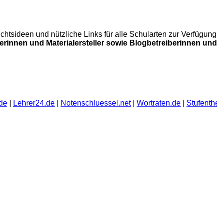
errichtsideen und nützliche Links für alle Schularten zur Verfü
lerinnen und Materialersteller sowie Blogbetreiberinnen und 
de
|
Lehrer24.de
|
Notenschluessel.net
|
Wortraten.de
|
Stufenth