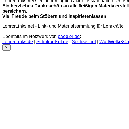
LehrerLinks.net stellt Ihnen täglich aktuelle Materialien, Unt
Ein herzliches Dankeschön an alle fleißigen Materialerstel
bereichern.
Viel Freude beim Stöbern und Inspirierenlassen!
LehrerLinks.net - Link- und Materialsammlung für Lehrkräfte
Ebenfalls im Netzwerk von
paed24.de
:
LehrerLinks.de
|
Schulraetsel.de
|
Suchsel.net
|
WortWolke24.
Close