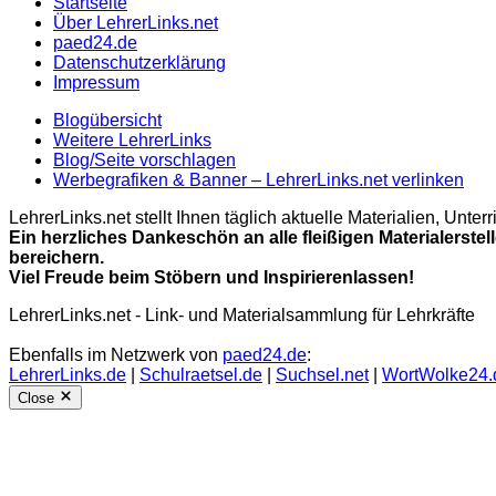
Startseite
Über LehrerLinks.net
paed24.de
Datenschutzerklärung
Impressum
Blogübersicht
Weitere LehrerLinks
Blog/Seite vorschlagen
Werbegrafiken & Banner – LehrerLinks.net verlinken
LehrerLinks.net stellt Ihnen täglich aktuelle Materialien, Unt
Ein herzliches Dankeschön an alle fleißigen Materialerstel
bereichern.
Viel Freude beim Stöbern und Inspirierenlassen!
LehrerLinks.net - Link- und Materialsammlung für Lehrkräfte
Ebenfalls im Netzwerk von
paed24.de
:
LehrerLinks.de
|
Schulraetsel.de
|
Suchsel.net
|
WortWolke24.
Close