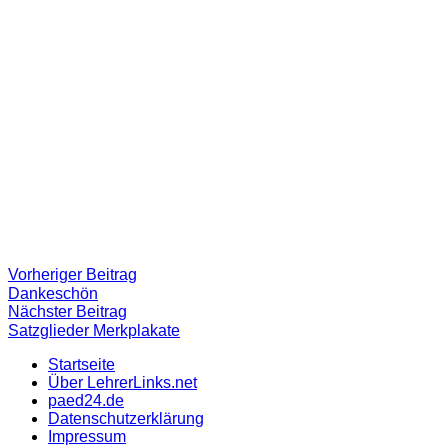
Beitragsnavigation
Vorheriger
Vorheriger Beitrag
Beitrag:
Dankeschön
Nächster
Nächster Beitrag
Beitrag
Satzglieder Merkplakate
Startseite
Über LehrerLinks.net
paed24.de
Datenschutzerklärung
Impressum