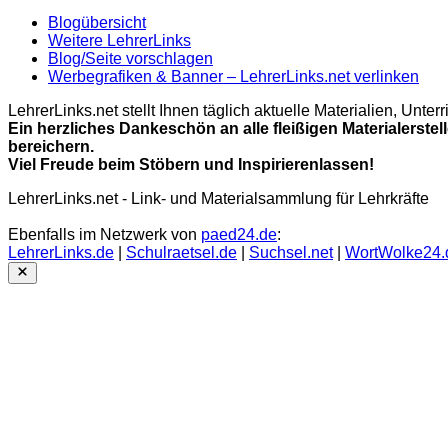
Blogübersicht
Weitere LehrerLinks
Blog/Seite vorschlagen
Werbegrafiken & Banner – LehrerLinks.net verlinken
LehrerLinks.net stellt Ihnen täglich aktuelle Materialien, Unt
Ein herzliches Dankeschön an alle fleißigen Materialerstel
bereichern.
Viel Freude beim Stöbern und Inspirierenlassen!
LehrerLinks.net - Link- und Materialsammlung für Lehrkräfte
Ebenfalls im Netzwerk von
paed24.de
:
LehrerLinks.de
|
Schulraetsel.de
|
Suchsel.net
|
WortWolke24.
Close