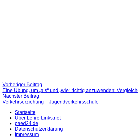
Beitragsnavigation
Vorheriger
Vorheriger Beitrag
Beitrag:
Eine Übung, um „als“ und „wie“ richtig anzuwenden: Vergleic
Nächster
Nächster Beitrag
Beitrag
Verkehrserziehung – Jugendverkehrsschule
Startseite
Über LehrerLinks.net
paed24.de
Datenschutzerklärung
Impressum