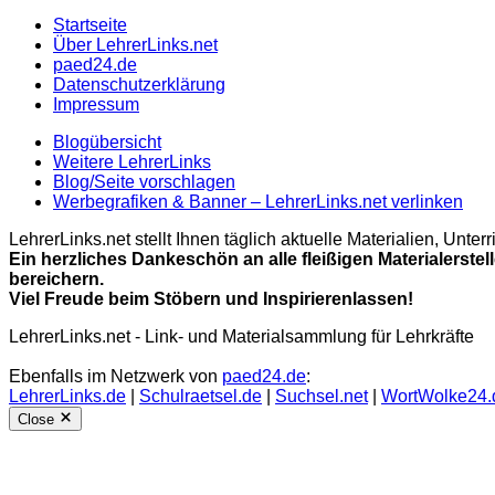
Startseite
Über LehrerLinks.net
paed24.de
Datenschutzerklärung
Impressum
Blogübersicht
Weitere LehrerLinks
Blog/Seite vorschlagen
Werbegrafiken & Banner – LehrerLinks.net verlinken
LehrerLinks.net stellt Ihnen täglich aktuelle Materialien, Unt
Ein herzliches Dankeschön an alle fleißigen Materialerstel
bereichern.
Viel Freude beim Stöbern und Inspirierenlassen!
LehrerLinks.net - Link- und Materialsammlung für Lehrkräfte
Ebenfalls im Netzwerk von
paed24.de
:
LehrerLinks.de
|
Schulraetsel.de
|
Suchsel.net
|
WortWolke24.
Close