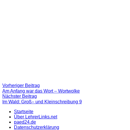
Beitragsnavigation
Vorheriger
Vorheriger Beitrag
Beitrag:
Am Anfang war das Wort – Wortwolke
Nächster
Nächster Beitrag
Beitrag
Im Wald: Groß– und Kleinschreibung 9
Startseite
Über LehrerLinks.net
paed24.de
Datenschutzerklärung