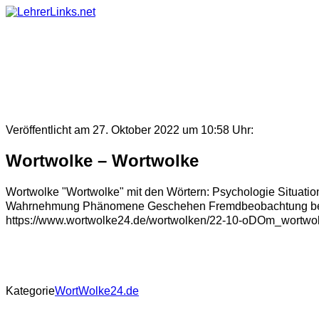
Skip
to
content
Veröffentlicht am 27. Oktober 2022 um 10:58 Uhr:
Wortwolke – Wortwolke
Wortwolke "Wortwolke" mit den Wörtern: Psychologie Situatio
Wahrnehmung Phänomene Geschehen Fremdbeobachtung bewuss
https://www.wortwolke24.de/wortwolken/22-10-oDOm_wortwol
Kategorie
WortWolke24.de