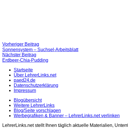
Beitragsnavigation
Vorheriger
Vorheriger Beitrag
Beitrag:
Sonnensystem – Suchsel-Arbeitsblatt
Nächster
Nächster Beitrag
Beitrag
Erdbeer-Chia-Pudding
Startseite
Über LehrerLinks.net
paed24.de
Datenschutzerklärung
Impressum
Blogübersicht
Weitere LehrerLinks
Blog/Seite vorschlagen
Werbegrafiken & Banner – LehrerLinks.net verlinken
LehrerLinks.net stellt Ihnen täglich aktuelle Materialien, Unt