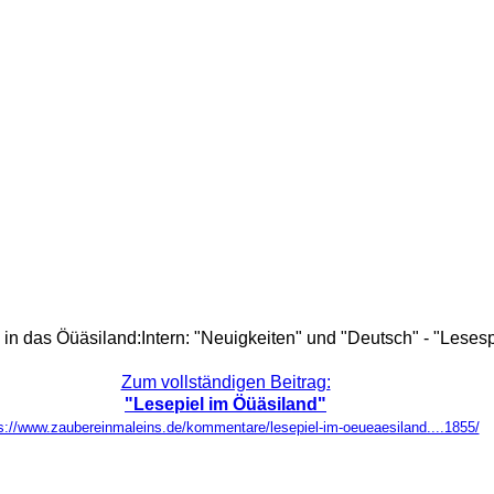
 in das Öüäsiland:Intern: "Neuigkeiten" und "Deutsch" - "Lesesp
Zum vollständigen Beitrag:
"Lesepiel im Öüäsiland"
s://www.zaubereinmaleins.de/kommentare/lesepiel-im-oeueaesiland....1855/