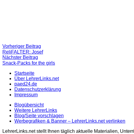
Beitragsnavigation
Vorheriger
Vorheriger Beitrag
Beitrag:
ReliFALTER: Josef
Nächster
Nächster Beitrag
Beitrag
Snack-Packs for the girls
Startseite
Über LehrerLinks.net
paed24.de
Datenschutzerklärung
Impressum
Blogübersicht
Weitere LehrerLinks
Blog/Seite vorschlagen
Werbegrafiken & Banner – LehrerLinks.net verlinken
LehrerLinks.net stellt Ihnen täglich aktuelle Materialien, Unt