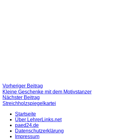
Beitragsnavigation
Vorheriger
Vorheriger Beitrag
Beitrag:
Kleine Geschenke mit dem Motivstanzer
Nächster
Nächster Beitrag
Beitrag
Streichholzspiegelkartei
Startseite
Über LehrerLinks.net
paed24.de
Datenschutzerklärung
Impressum