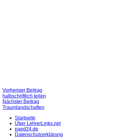
Beitragsnavigation
Vorheriger
Vorheriger Beitrag
Beitrag:
halbschriftlich teilen
Nächster
Nächster Beitrag
Beitrag
Traumlandschaften
Startseite
Über LehrerLinks.net
paed24.de
Datenschutzerklärung