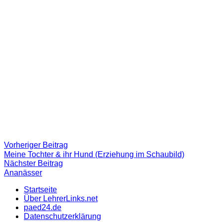
Beitragsnavigation
Vorheriger
Vorheriger Beitrag
Beitrag:
Meine Tochter & ihr Hund (Erziehung im Schaubild)
Nächster
Nächster Beitrag
Beitrag
Ananässer
Startseite
Über LehrerLinks.net
paed24.de
Datenschutzerklärung