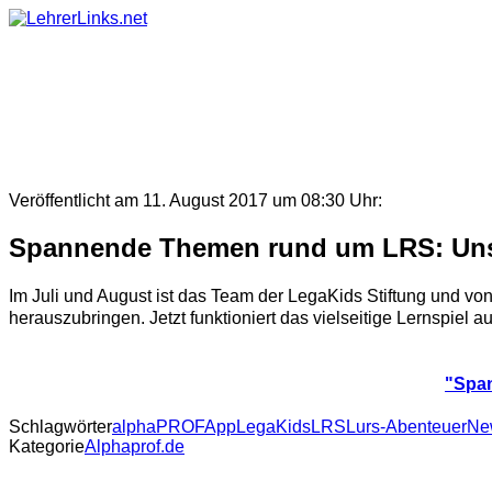
Skip
to
content
Veröffentlicht am 11. August 2017 um 08:30 Uhr:
Spannende Themen rund um LRS: Unse
Im Juli und August ist das Team der LegaKids Stiftung und vo
herauszubringen. Jetzt funktioniert das vielseitige Lernspiel 
"Span
Schlagwörter
alphaPROF
App
LegaKids
LRS
Lurs-Abenteuer
New
Kategorie
Alphaprof.de