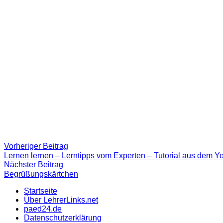
Beitragsnavigation
Vorheriger
Vorheriger Beitrag
Beitrag:
Lernen lernen – Lerntipps vom Experten – Tutorial aus dem 
Nächster
Nächster Beitrag
Beitrag
Begrüßungskärtchen
Startseite
Über LehrerLinks.net
paed24.de
Datenschutzerklärung