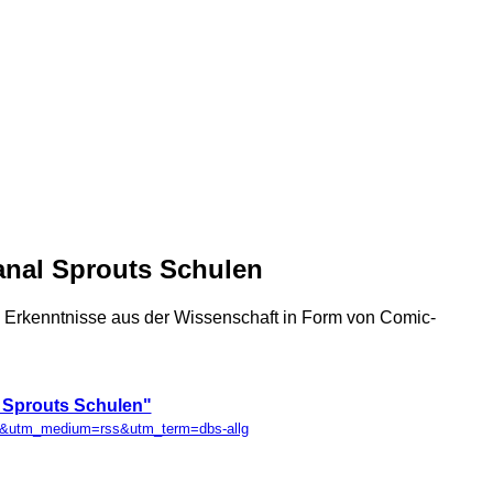
anal Sprouts Schulen
" Erkenntnisse aus der Wissenschaft in Form von Comic-
 Sprouts Schulen"
llg&utm_medium=rss&utm_term=dbs-allg