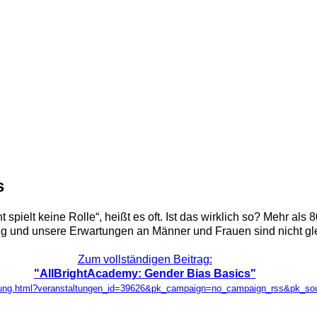
s
t spielt keine Rolle“, heißt es oft. Ist das wirklich so? Mehr a
 und unsere Erwartungen an Männer und Frauen sind nicht gle
Zum vollständigen Beitrag:
"AllBrightAcademy: Gender Bias Basics"
taltung.html?veranstaltungen_id=39626&pk_campaign=no_campaign_rss&pk_s