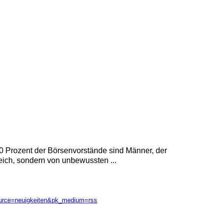
ls 80 Prozent der Börsenvorstände sind Männer, der
ich, sondern von unbewussten ...
ource=neuigkeiten&pk_medium=rss